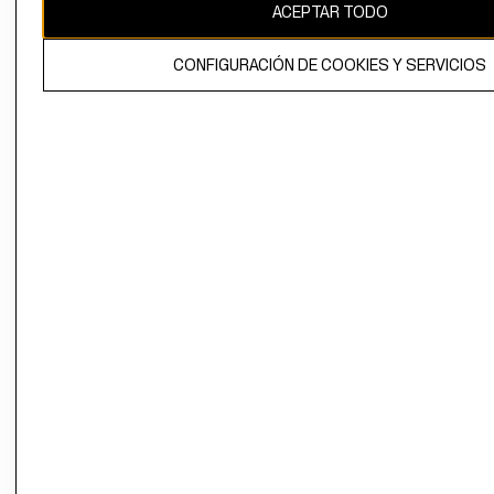
ACEPTAR TODO
CONFIGURACIÓN DE COOKIES Y SERVICIOS
El contenido de esta página web está protegido por copyright y es
propiedad de H&M Hennes & Mauritz AB.