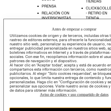
TIENDAS
PRENSA
CLICK&COLL
RELACIÓN CON
- RETIRO EN
INVERSIONISTAS
TIENDA
POLÍTICA
TÉRMINOS Y
Antes de empezar a comprar
EMPRESARIAL
CONDICIONE
Utilizamos cookies de origen y de terceros, incluidas otras 
AVISO DE
rastreo de editores externos, para ofrecerle la funcionalid
PRIVACIDAD
nuestro sitio web, personalizar su experiencia de usuario, rea
entregar publicidad personalizada en nuestros sitios web, a
GIFT CARD
boletines informativos en Internet y a través de plataformas
AVISO DE
sociales. Con ese fin, recopilamos información sobre el usua
COOKIES
patrones de navegación y el dispositivo.
Al hacer clic en “Aceptar todas”, acepta y está de acuerdo e
compartamos esta información con terceros, como nuestros
publicitarios. Al elegir “Solo cookies requeridas”, se bloque
opcionales, lo que limita nuestra entrega de contenido y fu
personalizadas. Haga clic en “Configuración de cookies y se
personalizar sus opciones. Visite nuestro aviso de cookies 
de datos para obtener más información.
Aviso de cookies y uso compartido de datos
Chile ($)
CAMBIAR REGIÓN