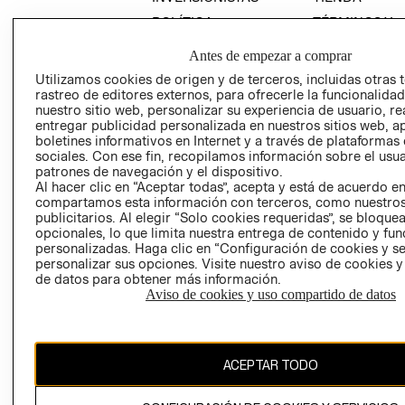
POLÍTICA
TÉRMINOS Y
EMPRESARIAL
CONDICIONE
Antes de empezar a comprar
AVISO DE
Utilizamos cookies de origen y de terceros, incluidas otras 
PRIVACIDAD
rastreo de editores externos, para ofrecerle la funcionalid
GIFT CARD
nuestro sitio web, personalizar su experiencia de usuario, rea
entregar publicidad personalizada en nuestros sitios web, a
AVISO DE
boletines informativos en Internet y a través de plataformas
COOKIES
sociales. Con ese fin, recopilamos información sobre el usua
patrones de navegación y el dispositivo.
Al hacer clic en “Aceptar todas”, acepta y está de acuerdo e
compartamos esta información con terceros, como nuestros
publicitarios. Al elegir “Solo cookies requeridas”, se bloque
opcionales, lo que limita nuestra entrega de contenido y fu
personalizadas. Haga clic en “Configuración de cookies y se
personalizar sus opciones. Visite nuestro aviso de cookies 
Chile ($)
de datos para obtener más información.
Aviso de cookies y uso compartido de datos
CAMBIAR REGIÓN
ACEPTAR TODO
El contenido de esta página web está protegido por copyright y es
propiedad de H&M Hennes & Mauritz AB.