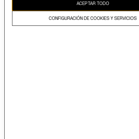
ACEPTAR TODO
CONFIGURACIÓN DE COOKIES Y SERVICIOS
El contenido de esta página web está protegido por copyright y es
propiedad de H&M Hennes & Mauritz AB.