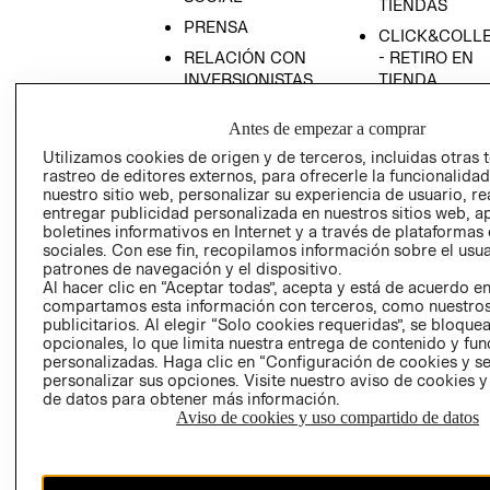
TIENDAS
PRENSA
CLICK&COLL
RELACIÓN CON
- RETIRO EN
INVERSIONISTAS
TIENDA
POLÍTICA
TÉRMINOS Y
Antes de empezar a comprar
EMPRESARIAL
CONDICIONE
Utilizamos cookies de origen y de terceros, incluidas otras 
AVISO DE
rastreo de editores externos, para ofrecerle la funcionalid
PRIVACIDAD
nuestro sitio web, personalizar su experiencia de usuario, rea
entregar publicidad personalizada en nuestros sitios web, a
GIFT CARD
boletines informativos en Internet y a través de plataformas
AVISO DE
sociales. Con ese fin, recopilamos información sobre el usua
COOKIES
patrones de navegación y el dispositivo.
Al hacer clic en “Aceptar todas”, acepta y está de acuerdo e
compartamos esta información con terceros, como nuestros
publicitarios. Al elegir “Solo cookies requeridas”, se bloque
opcionales, lo que limita nuestra entrega de contenido y fu
personalizadas. Haga clic en “Configuración de cookies y se
personalizar sus opciones. Visite nuestro aviso de cookies 
de datos para obtener más información.
Aviso de cookies y uso compartido de datos
Chile ($)
CAMBIAR REGIÓN