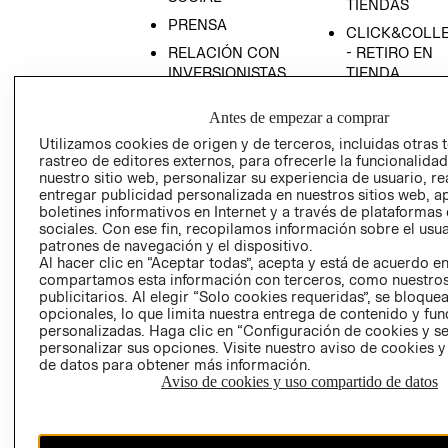
TIENDAS
PRENSA
CLICK&COLL
RELACIÓN CON
- RETIRO EN
INVERSIONISTAS
TIENDA
POLÍTICA
TÉRMINOS Y
Antes de empezar a comprar
EMPRESARIAL
CONDICIONE
Utilizamos cookies de origen y de terceros, incluidas otras 
AVISO DE
rastreo de editores externos, para ofrecerle la funcionalid
PRIVACIDAD
nuestro sitio web, personalizar su experiencia de usuario, rea
entregar publicidad personalizada en nuestros sitios web, a
GIFT CARD
boletines informativos en Internet y a través de plataformas
AVISO DE
sociales. Con ese fin, recopilamos información sobre el usua
COOKIES
patrones de navegación y el dispositivo.
Al hacer clic en “Aceptar todas”, acepta y está de acuerdo e
compartamos esta información con terceros, como nuestros
publicitarios. Al elegir “Solo cookies requeridas”, se bloque
opcionales, lo que limita nuestra entrega de contenido y fu
personalizadas. Haga clic en “Configuración de cookies y se
personalizar sus opciones. Visite nuestro aviso de cookies 
de datos para obtener más información.
Aviso de cookies y uso compartido de datos
Chile ($)
CAMBIAR REGIÓN