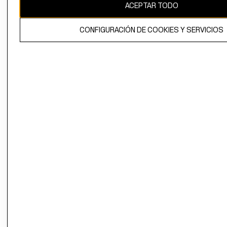
ACEPTAR TODO
CONFIGURACIÓN DE COOKIES Y SERVICIOS
El contenido de esta página web está protegido por copyright y es
propiedad de H&M Hennes & Mauritz AB.