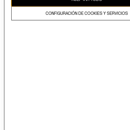
El contenido de esta página web está protegido por copyright y es
CONFIGURACIÓN DE COOKIES Y SERVICIOS
propiedad de H&M Hennes & Mauritz AB.