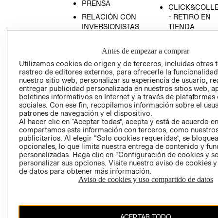
PRENSA
CLICK&COLL
RELACIÓN CON
- RETIRO EN
INVERSIONISTAS
TIENDA
POLÍTICA
TÉRMINOS Y
EMPRESARIAL
CONDICIONE
Antes de empezar a comprar
Utilizamos cookies de origen y de terceros, incluidas otras 
AVISO DE
rastreo de editores externos, para ofrecerle la funcionalid
PRIVACIDAD
nuestro sitio web, personalizar su experiencia de usuario, rea
GIFT CARD
entregar publicidad personalizada en nuestros sitios web, a
boletines informativos en Internet y a través de plataformas
AVISO DE
sociales. Con ese fin, recopilamos información sobre el usua
COOKIES
patrones de navegación y el dispositivo.
Al hacer clic en “Aceptar todas”, acepta y está de acuerdo e
compartamos esta información con terceros, como nuestros
publicitarios. Al elegir “Solo cookies requeridas”, se bloque
opcionales, lo que limita nuestra entrega de contenido y fu
personalizadas. Haga clic en “Configuración de cookies y se
personalizar sus opciones. Visite nuestro aviso de cookies 
de datos para obtener más información.
Chile ($)
Aviso de cookies y uso compartido de datos
CAMBIAR REGIÓN
ACEPTAR TODO