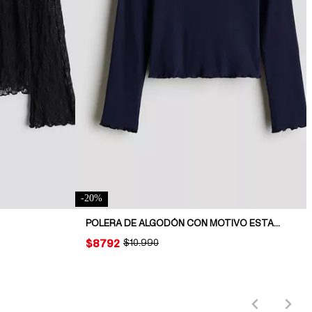
-
20
%
POLERA DE ALGODÓN CON MOTIVO ESTAMPADO
PRICE:
$8792
ORIGINAL PRICE:
$10.990