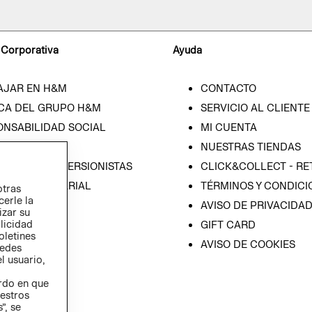
 Corporativa
Ayuda
AJAR EN H&M
CONTACTO
CA DEL GRUPO H&M
SERVICIO AL CLIENTE
ONSABILIDAD SOCIAL
MI CUENTA
SA
NUESTRAS TIENDAS
IÓN CON INVERSIONISTAS
CLICK&COLLECT - RE
ICA EMPRESARIAL
TÉRMINOS Y CONDICI
otras
cerle la
AVISO DE PRIVACIDA
izar su
blicidad
GIFT CARD
oletines
AVISO DE COOKIES
redes
l usuario,
erdo en que
estros
”, se