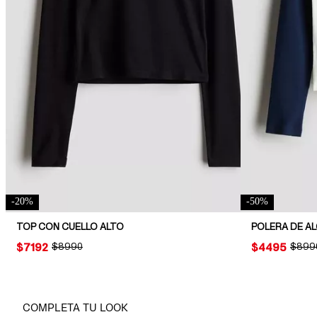
-
20
%
-
50
%
TOP CON CUELLO ALTO
POLERA DE A
PRICE:
$7192
ORIGINAL PRICE:
$8990
PRICE:
$4495
ORIGI
$899
COMPLETA TU LOOK