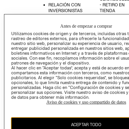
RELACIÓN CON
- RETIRO EN
INVERSIONISTAS
TIENDA
POLÍTICA
TÉRMINOS Y
EMPRESARIAL
CONDICIONE
Antes de empezar a comprar
AVISO DE
Utilizamos cookies de origen y de terceros, incluidas otras 
PRIVACIDAD
rastreo de editores externos, para ofrecerle la funcionalid
nuestro sitio web, personalizar su experiencia de usuario, rea
GIFT CARD
entregar publicidad personalizada en nuestros sitios web, a
boletines informativos en Internet y a través de plataformas
AVISO DE
sociales. Con ese fin, recopilamos información sobre el usua
COOKIES
patrones de navegación y el dispositivo.
Al hacer clic en “Aceptar todas”, acepta y está de acuerdo e
compartamos esta información con terceros, como nuestros
publicitarios. Al elegir “Solo cookies requeridas”, se bloque
opcionales, lo que limita nuestra entrega de contenido y fu
personalizadas. Haga clic en “Configuración de cookies y se
personalizar sus opciones. Visite nuestro aviso de cookies 
de datos para obtener más información.
Chile ($)
Aviso de cookies y uso compartido de datos
CAMBIAR REGIÓN
ACEPTAR TODO