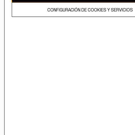
El contenido de esta página web está protegido por copyright y es
CONFIGURACIÓN DE COOKIES Y SERVICIOS
propiedad de H&M Hennes & Mauritz AB.