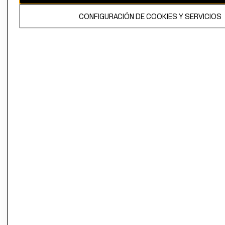
El contenido de esta página web está protegido por copyright y es
CONFIGURACIÓN DE COOKIES Y SERVICIOS
propiedad de H&M Hennes & Mauritz AB.