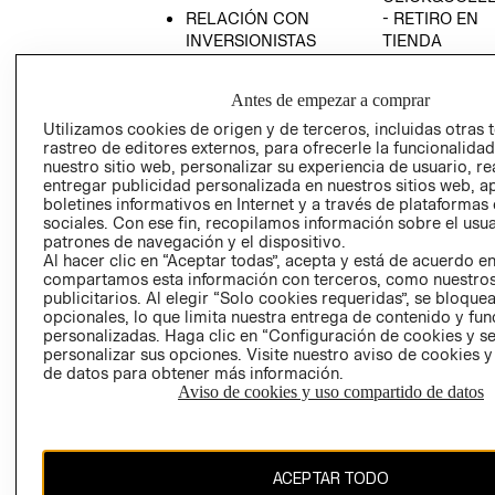
RELACIÓN CON
- RETIRO EN
INVERSIONISTAS
TIENDA
POLÍTICA
TÉRMINOS Y
EMPRESARIAL
CONDICIONE
Antes de empezar a comprar
AVISO DE
Utilizamos cookies de origen y de terceros, incluidas otras 
PRIVACIDAD
rastreo de editores externos, para ofrecerle la funcionalid
nuestro sitio web, personalizar su experiencia de usuario, rea
GIFT CARD
entregar publicidad personalizada en nuestros sitios web, a
boletines informativos en Internet y a través de plataformas
AVISO DE
sociales. Con ese fin, recopilamos información sobre el usua
COOKIES
patrones de navegación y el dispositivo.
Al hacer clic en “Aceptar todas”, acepta y está de acuerdo e
compartamos esta información con terceros, como nuestros
publicitarios. Al elegir “Solo cookies requeridas”, se bloque
opcionales, lo que limita nuestra entrega de contenido y fu
personalizadas. Haga clic en “Configuración de cookies y se
personalizar sus opciones. Visite nuestro aviso de cookies 
de datos para obtener más información.
Chile ($)
Aviso de cookies y uso compartido de datos
CAMBIAR REGIÓN
ACEPTAR TODO