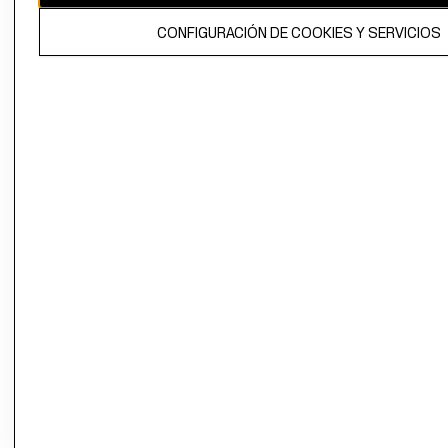
El contenido de esta página web está protegido por copyright y es
CONFIGURACIÓN DE COOKIES Y SERVICIOS
propiedad de H&M Hennes & Mauritz AB.