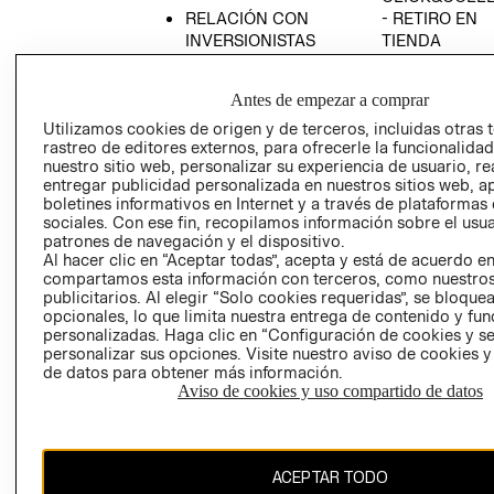
RELACIÓN CON
- RETIRO EN
INVERSIONISTAS
TIENDA
POLÍTICA
TÉRMINOS Y
EMPRESARIAL
CONDICIONE
Antes de empezar a comprar
AVISO DE
Utilizamos cookies de origen y de terceros, incluidas otras 
PRIVACIDAD
rastreo de editores externos, para ofrecerle la funcionalid
nuestro sitio web, personalizar su experiencia de usuario, rea
GIFT CARD
entregar publicidad personalizada en nuestros sitios web, a
boletines informativos en Internet y a través de plataformas
AVISO DE
sociales. Con ese fin, recopilamos información sobre el usua
COOKIES
patrones de navegación y el dispositivo.
Al hacer clic en “Aceptar todas”, acepta y está de acuerdo e
compartamos esta información con terceros, como nuestros
publicitarios. Al elegir “Solo cookies requeridas”, se bloque
opcionales, lo que limita nuestra entrega de contenido y fu
personalizadas. Haga clic en “Configuración de cookies y se
personalizar sus opciones. Visite nuestro aviso de cookies 
de datos para obtener más información.
Chile ($)
Aviso de cookies y uso compartido de datos
CAMBIAR REGIÓN
ACEPTAR TODO