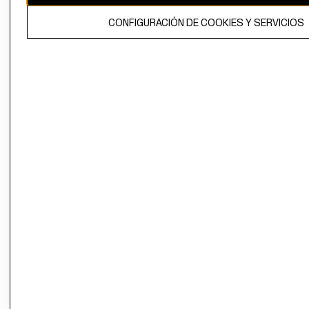
El contenido de esta página web está protegido por copyright y es
CONFIGURACIÓN DE COOKIES Y SERVICIOS
propiedad de H&M Hennes & Mauritz AB.