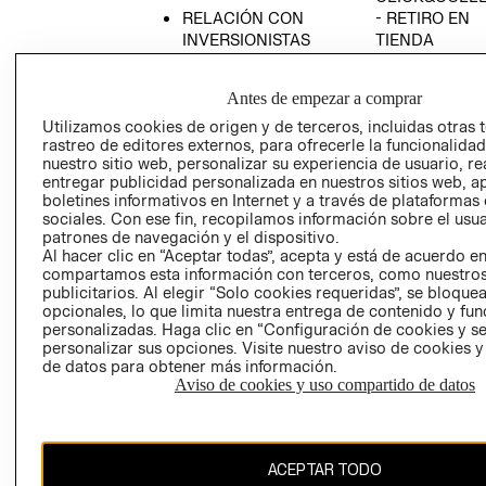
RELACIÓN CON
- RETIRO EN
INVERSIONISTAS
TIENDA
POLÍTICA
TÉRMINOS Y
EMPRESARIAL
CONDICIONE
Antes de empezar a comprar
AVISO DE
Utilizamos cookies de origen y de terceros, incluidas otras 
PRIVACIDAD
rastreo de editores externos, para ofrecerle la funcionalid
nuestro sitio web, personalizar su experiencia de usuario, rea
GIFT CARD
entregar publicidad personalizada en nuestros sitios web, a
boletines informativos en Internet y a través de plataformas
AVISO DE
sociales. Con ese fin, recopilamos información sobre el usua
COOKIES
patrones de navegación y el dispositivo.
Al hacer clic en “Aceptar todas”, acepta y está de acuerdo e
compartamos esta información con terceros, como nuestros
publicitarios. Al elegir “Solo cookies requeridas”, se bloque
opcionales, lo que limita nuestra entrega de contenido y fu
personalizadas. Haga clic en “Configuración de cookies y se
personalizar sus opciones. Visite nuestro aviso de cookies 
de datos para obtener más información.
Chile ($)
Aviso de cookies y uso compartido de datos
CAMBIAR REGIÓN
ACEPTAR TODO