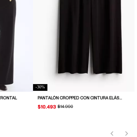
-
30
%
FRONTAL
PANTALÓN CROPPED CON CINTURA ELÁSTICA
PRICE:
$10.493
ORIGINAL PRICE:
$14.990