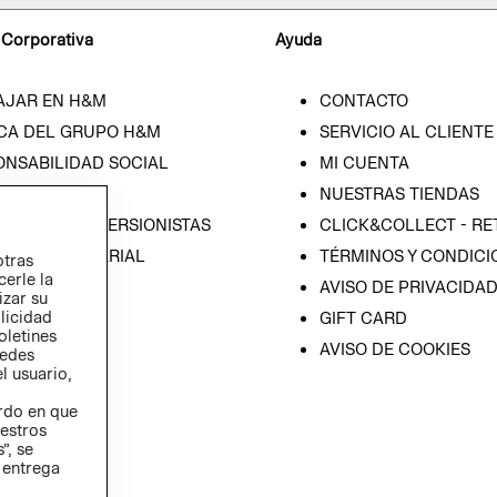
 Corporativa
Ayuda
AJAR EN H&M
CONTACTO
CA DEL GRUPO H&M
SERVICIO AL CLIENTE
ONSABILIDAD SOCIAL
MI CUENTA
SA
NUESTRAS TIENDAS
IÓN CON INVERSIONISTAS
CLICK&COLLECT - RE
ICA EMPRESARIAL
TÉRMINOS Y CONDICI
otras
cerle la
AVISO DE PRIVACIDA
izar su
blicidad
GIFT CARD
oletines
AVISO DE COOKIES
redes
l usuario,
erdo en que
estros
”, se
 entrega