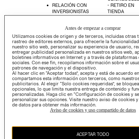
RELACIÓN CON
- RETIRO EN
INVERSIONISTAS
TIENDA
POLÍTICA
TÉRMINOS Y
EMPRESARIAL
CONDICIONE
Antes de empezar a comprar
AVISO DE
Utilizamos cookies de origen y de terceros, incluidas otras 
PRIVACIDAD
rastreo de editores externos, para ofrecerle la funcionalid
nuestro sitio web, personalizar su experiencia de usuario, rea
GIFT CARD
entregar publicidad personalizada en nuestros sitios web, a
boletines informativos en Internet y a través de plataformas
AVISO DE
sociales. Con ese fin, recopilamos información sobre el usua
COOKIES
patrones de navegación y el dispositivo.
Al hacer clic en “Aceptar todas”, acepta y está de acuerdo e
compartamos esta información con terceros, como nuestros
publicitarios. Al elegir “Solo cookies requeridas”, se bloque
opcionales, lo que limita nuestra entrega de contenido y fu
personalizadas. Haga clic en “Configuración de cookies y se
personalizar sus opciones. Visite nuestro aviso de cookies 
de datos para obtener más información.
Chile ($)
Aviso de cookies y uso compartido de datos
CAMBIAR REGIÓN
ACEPTAR TODO