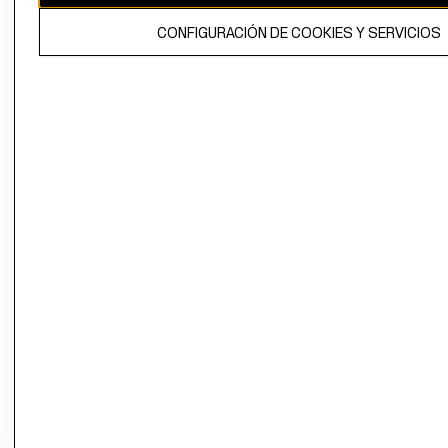
El contenido de esta página web está protegido por copyright y es
CONFIGURACIÓN DE COOKIES Y SERVICIOS
propiedad de H&M Hennes & Mauritz AB.