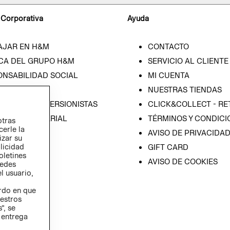
 Corporativa
Ayuda
AJAR EN H&M
CONTACTO
CA DEL GRUPO H&M
SERVICIO AL CLIENTE
ONSABILIDAD SOCIAL
MI CUENTA
SA
NUESTRAS TIENDAS
IÓN CON INVERSIONISTAS
CLICK&COLLECT - RE
ICA EMPRESARIAL
TÉRMINOS Y CONDICI
otras
cerle la
AVISO DE PRIVACIDA
izar su
blicidad
GIFT CARD
oletines
AVISO DE COOKIES
redes
l usuario,
erdo en que
estros
”, se
 entrega