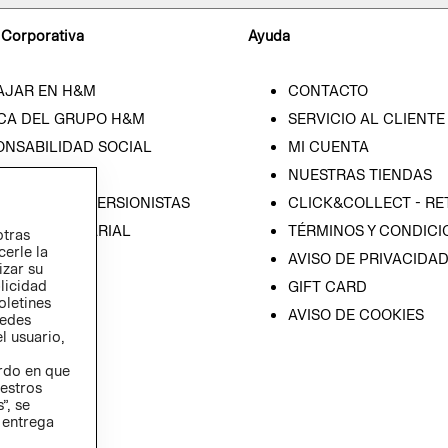
 Corporativa
Ayuda
AJAR EN H&M
CONTACTO
CA DEL GRUPO H&M
SERVICIO AL CLIENTE
ONSABILIDAD SOCIAL
MI CUENTA
SA
NUESTRAS TIENDAS
IÓN CON INVERSIONISTAS
CLICK&COLLECT - RE
ICA EMPRESARIAL
TÉRMINOS Y CONDICI
otras
cerle la
AVISO DE PRIVACIDA
izar su
blicidad
GIFT CARD
oletines
AVISO DE COOKIES
redes
l usuario,
erdo en que
estros
”, se
 entrega