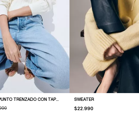
SWEATER EN PUNTO TRENZADO CON TAPETA DE BOTONES
SWEATER
INAL PRICE:
990
PRICE:
$22.990