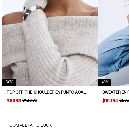
-
30
%
-
40
%
TOP OFF-THE-SHOULDER EN PUNTO ACANALADO
PRICE:
$9093
ORIGINAL PRICE:
$12.990
PRICE:
$16.194
ORIG
$26.
COMPLETA TU LOOK