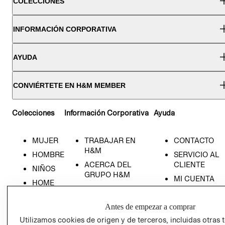
COLECCIONES
INFORMACIÓN CORPORATIVA
AYUDA
CONVIÉRTETE EN H&M MEMBER
Colecciones
Información Corporativa
Ayuda
MUJER
TRABAJAR EN
CONTACTO
H&M
HOMBRE
SERVICIO AL
ACERCA DEL
CLIENTE
NIÑOS
GRUPO H&M
MI CUENTA
HOME
RESPONSABILIDAD
NUESTRAS
SOCIAL
TIENDAS
Antes de empezar a comprar
PRENSA
CLICK&COLL
Utilizamos cookies de origen y de terceros, incluidas otras 