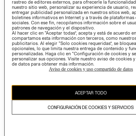
RELACIÓN CON
- RETIRO EN
rastreo de editores externos, para ofrecerle la funcionalid
INVERSIONISTAS
TIENDA
nuestro sitio web, personalizar su experiencia de usuario, rea
entregar publicidad personalizada en nuestros sitios web, a
POLÍTICA
TÉRMINOS Y
boletines informativos en Internet y a través de plataformas
EMPRESARIAL
CONDICIONE
sociales. Con ese fin, recopilamos información sobre el usua
patrones de navegación y el dispositivo.
AVISO DE
Al hacer clic en “Aceptar todas”, acepta y está de acuerdo e
PRIVACIDAD
compartamos esta información con terceros, como nuestros
publicitarios. Al elegir “Solo cookies requeridas”, se bloque
GIFT CARD
opcionales, lo que limita nuestra entrega de contenido y fu
AVISO DE
personalizadas. Haga clic en “Configuración de cookies y se
personalizar sus opciones. Visite nuestro aviso de cookies 
COOKIES
de datos para obtener más información.
Aviso de cookies y uso compartido de datos
ACEPTAR TODO
Chile ($)
CONFIGURACIÓN DE COOKIES Y SERVICIOS
CAMBIAR REGIÓN