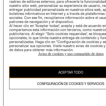
RELACIÓN CON
- RETIRO EN
rastreo de editores externos, para ofrecerle la funcionalid
INVERSIONISTAS
TIENDA
nuestro sitio web, personalizar su experiencia de usuario, rea
entregar publicidad personalizada en nuestros sitios web, a
POLÍTICA
TÉRMINOS Y
boletines informativos en Internet y a través de plataformas
EMPRESARIAL
CONDICIONE
sociales. Con ese fin, recopilamos información sobre el usua
patrones de navegación y el dispositivo.
AVISO DE
Al hacer clic en “Aceptar todas”, acepta y está de acuerdo e
PRIVACIDAD
compartamos esta información con terceros, como nuestros
publicitarios. Al elegir “Solo cookies requeridas”, se bloque
GIFT CARD
opcionales, lo que limita nuestra entrega de contenido y fu
AVISO DE
personalizadas. Haga clic en “Configuración de cookies y se
personalizar sus opciones. Visite nuestro aviso de cookies 
COOKIES
de datos para obtener más información.
Aviso de cookies y uso compartido de datos
ACEPTAR TODO
Chile ($)
CONFIGURACIÓN DE COOKIES Y SERVICIOS
CAMBIAR REGIÓN