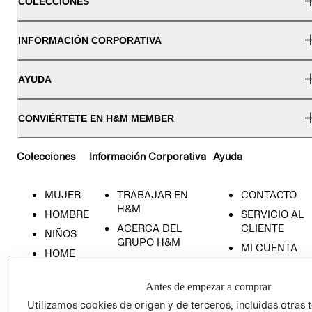
COLECCIONES
INFORMACIÓN CORPORATIVA
AYUDA
CONVIÉRTETE EN H&M MEMBER
Colecciones
Información Corporativa
Ayuda
MUJER
TRABAJAR EN
CONTACTO
H&M
HOMBRE
SERVICIO AL
ACERCA DEL
CLIENTE
NIÑOS
GRUPO H&M
MI CUENTA
HOME
RESPONSABILIDAD
NUESTRAS
SOCIAL
TIENDAS
Antes de empezar a comprar
PRENSA
CLICK&COLL
Utilizamos cookies de origen y de terceros, incluidas otras 