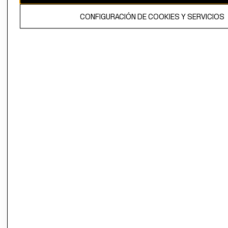
El contenido de esta página web está protegido por copyright y es
CONFIGURACIÓN DE COOKIES Y SERVICIOS
propiedad de H&M Hennes & Mauritz AB.