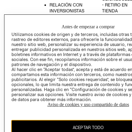
RELACIÓN CON
- RETIRO EN
INVERSIONISTAS
TIENDA
POLÍTICA
TÉRMINOS Y
EMPRESARIAL
CONDICIONE
Antes de empezar a comprar
AVISO DE
Utilizamos cookies de origen y de terceros, incluidas otras 
PRIVACIDAD
rastreo de editores externos, para ofrecerle la funcionalid
nuestro sitio web, personalizar su experiencia de usuario, rea
GIFT CARD
entregar publicidad personalizada en nuestros sitios web, a
boletines informativos en Internet y a través de plataformas
AVISO DE
sociales. Con ese fin, recopilamos información sobre el usua
COOKIES
patrones de navegación y el dispositivo.
Al hacer clic en “Aceptar todas”, acepta y está de acuerdo e
compartamos esta información con terceros, como nuestros
publicitarios. Al elegir “Solo cookies requeridas”, se bloque
opcionales, lo que limita nuestra entrega de contenido y fu
personalizadas. Haga clic en “Configuración de cookies y se
personalizar sus opciones. Visite nuestro aviso de cookies 
de datos para obtener más información.
Chile ($)
Aviso de cookies y uso compartido de datos
CAMBIAR REGIÓN
ACEPTAR TODO