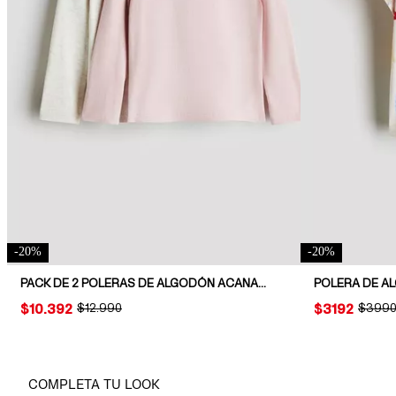
-
20
%
-
20
%
PACK DE 2 POLERAS DE ALGODÓN ACANALADO
PRICE:
$10.392
ORIGINAL PRICE:
$12.990
PRICE:
$3192
ORIGIN
$399
COMPLETA TU LOOK