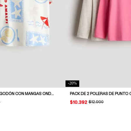
-
20
%
POLERA DE ALGODÓN CON MANGAS ONDULADAS
AL PRICE:
0
PRICE:
$10.392
ORIGINAL PRICE:
$12.990