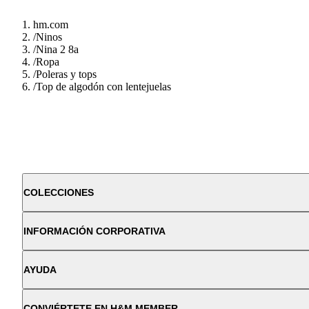
hm.com
/
Ninos
/
Nina 2 8a
/
Ropa
/
Poleras y tops
/
Top de algodón con lentejuelas
COLECCIONES
INFORMACIÓN CORPORATIVA
AYUDA
CONVIÉRTETE EN H&M MEMBER