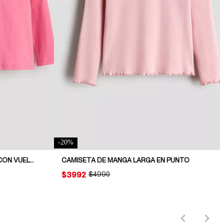
-
20
%
PACK DE 2 POLERAS DE PUNTO CON VUELOS
CAMISETA DE MANGA LARGA EN PUNTO
PRICE:
$3992
ORIGINAL PRICE:
$4990