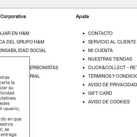
 Corporativa
Ayuda
AJAR EN H&M
CONTACTO
CA DEL GRUPO H&M
SERVICIO AL CLIENTE
ONSABILIDAD SOCIAL
MI CUENTA
SA
NUESTRAS TIENDAS
IÓN CON INVERSIONISTAS
CLICK&COLLECT - RE
ICA EMPRESARIAL
TÉRMINOS Y CONDICI
otras
cerle la
AVISO DE PRIVACIDA
izar su
blicidad
GIFT CARD
oletines
AVISO DE COOKIES
redes
l usuario,
erdo en que
estros
”, se
 entrega