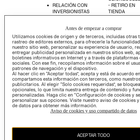
RELACIÓN CON
- RETIRO EN
INVERSIONISTAS
TIENDA
POLÍTICA
TÉRMINOS Y
EMPRESARIAL
CONDICIONE
Antes de empezar a comprar
AVISO DE
Utilizamos cookies de origen y de terceros, incluidas otras 
PRIVACIDAD
rastreo de editores externos, para ofrecerle la funcionalid
nuestro sitio web, personalizar su experiencia de usuario, rea
GIFT CARD
entregar publicidad personalizada en nuestros sitios web, a
boletines informativos en Internet y a través de plataformas
AVISO DE
sociales. Con ese fin, recopilamos información sobre el usua
COOKIES
patrones de navegación y el dispositivo.
Al hacer clic en “Aceptar todas”, acepta y está de acuerdo e
compartamos esta información con terceros, como nuestros
publicitarios. Al elegir “Solo cookies requeridas”, se bloque
opcionales, lo que limita nuestra entrega de contenido y fu
personalizadas. Haga clic en “Configuración de cookies y se
personalizar sus opciones. Visite nuestro aviso de cookies 
de datos para obtener más información.
Chile ($)
Aviso de cookies y uso compartido de datos
CAMBIAR REGIÓN
ACEPTAR TODO