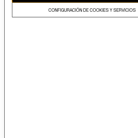
El contenido de esta página web está protegido por copyright y es
CONFIGURACIÓN DE COOKIES Y SERVICIOS
propiedad de H&M Hennes & Mauritz AB.