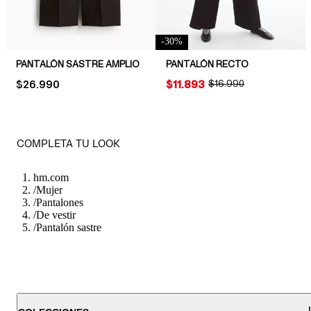
-
30
%
PANTALÓN SASTRE AMPLIO
PANTALÓN RECTO
PRICE:
$26.990
PRICE:
$11.893
ORIGINAL PRICE:
$16.990
COMPLETA TU LOOK
hm.com
/
Mujer
/
Pantalones
/
De vestir
/
Pantalón sastre