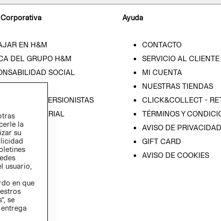
 Corporativa
Ayuda
AJAR EN H&M
CONTACTO
CA DEL GRUPO H&M
SERVICIO AL CLIENTE
ONSABILIDAD SOCIAL
MI CUENTA
SA
NUESTRAS TIENDAS
IÓN CON INVERSIONISTAS
CLICK&COLLECT - RE
ICA EMPRESARIAL
TÉRMINOS Y CONDICI
otras
cerle la
AVISO DE PRIVACIDA
izar su
blicidad
GIFT CARD
oletines
AVISO DE COOKIES
redes
l usuario,
erdo en que
estros
”, se
 entrega