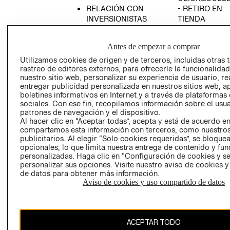
RELACIÓN CON
- RETIRO EN
INVERSIONISTAS
TIENDA
POLÍTICA
TÉRMINOS Y
EMPRESARIAL
CONDICIONE
Antes de empezar a comprar
AVISO DE
Utilizamos cookies de origen y de terceros, incluidas otras 
PRIVACIDAD
rastreo de editores externos, para ofrecerle la funcionalid
nuestro sitio web, personalizar su experiencia de usuario, rea
GIFT CARD
entregar publicidad personalizada en nuestros sitios web, a
boletines informativos en Internet y a través de plataformas
AVISO DE
sociales. Con ese fin, recopilamos información sobre el usua
COOKIES
patrones de navegación y el dispositivo.
Al hacer clic en “Aceptar todas”, acepta y está de acuerdo e
compartamos esta información con terceros, como nuestros
publicitarios. Al elegir “Solo cookies requeridas”, se bloque
opcionales, lo que limita nuestra entrega de contenido y fu
personalizadas. Haga clic en “Configuración de cookies y se
personalizar sus opciones. Visite nuestro aviso de cookies 
de datos para obtener más información.
Chile ($)
Aviso de cookies y uso compartido de datos
CAMBIAR REGIÓN
ACEPTAR TODO