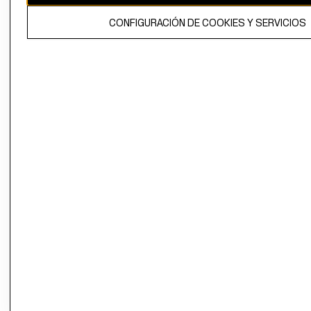
El contenido de esta página web está protegido por copyright y es
CONFIGURACIÓN DE COOKIES Y SERVICIOS
propiedad de H&M Hennes & Mauritz AB.