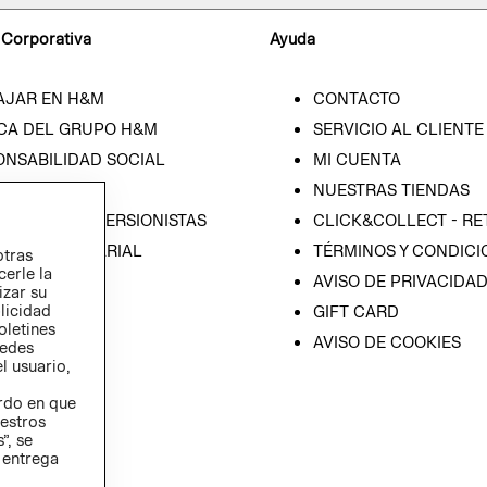
 Corporativa
Ayuda
AJAR EN H&M
CONTACTO
CA DEL GRUPO H&M
SERVICIO AL CLIENTE
ONSABILIDAD SOCIAL
MI CUENTA
SA
NUESTRAS TIENDAS
IÓN CON INVERSIONISTAS
CLICK&COLLECT - RE
ICA EMPRESARIAL
TÉRMINOS Y CONDICI
otras
cerle la
AVISO DE PRIVACIDA
izar su
blicidad
GIFT CARD
oletines
AVISO DE COOKIES
redes
l usuario,
erdo en que
estros
”, se
 entrega