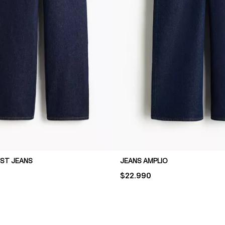
IST JEANS
JEANS AMPLIO
PRICE:
$22.990