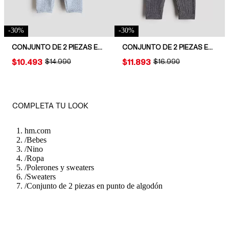
-
30
%
-
30
%
CONJUNTO DE 2 PIEZAS EN ALGODÓN
CONJUNTO DE 2 PIEZAS EN PUNTO ACANALADO DE ALGODÓN
PRICE:
$10.493
ORIGINAL PRICE:
$14.990
PRICE:
$11.893
ORIGINAL PRICE:
$16.990
COMPLETA TU LOOK
hm.com
/
Bebes
/
Nino
/
Ropa
/
Polerones y sweaters
/
Sweaters
/
Conjunto de 2 piezas en punto de algodón