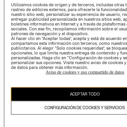
PRENSA
Utilizamos cookies de origen y de terceros, incluidas otras 
CLICK&COLL
rastreo de editores externos, para ofrecerle la funcionalid
RELACIÓN CON
- RETIRO EN
nuestro sitio web, personalizar su experiencia de usuario, rea
INVERSIONISTAS
TIENDA
entregar publicidad personalizada en nuestros sitios web, a
boletines informativos en Internet y a través de plataformas
POLÍTICA
TÉRMINOS Y
sociales. Con ese fin, recopilamos información sobre el usua
EMPRESARIAL
CONDICIONE
patrones de navegación y el dispositivo.
Al hacer clic en “Aceptar todas”, acepta y está de acuerdo e
AVISO DE
compartamos esta información con terceros, como nuestros
PRIVACIDAD
publicitarios. Al elegir “Solo cookies requeridas”, se bloque
GIFT CARD
opcionales, lo que limita nuestra entrega de contenido y fu
personalizadas. Haga clic en “Configuración de cookies y se
AVISO DE
personalizar sus opciones. Visite nuestro aviso de cookies 
COOKIES
de datos para obtener más información.
Aviso de cookies y uso compartido de datos
ACEPTAR TODO
Chile ($)
CONFIGURACIÓN DE COOKIES Y SERVICIOS
CAMBIAR REGIÓN