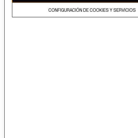
El contenido de esta página web está protegido por copyright y es
CONFIGURACIÓN DE COOKIES Y SERVICIOS
propiedad de H&M Hennes & Mauritz AB.