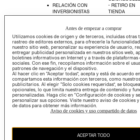
RELACIÓN CON
- RETIRO EN
INVERSIONISTAS
TIENDA
POLÍTICA
TÉRMINOS Y
EMPRESARIAL
CONDICIONE
Antes de empezar a comprar
AVISO DE
Utilizamos cookies de origen y de terceros, incluidas otras 
PRIVACIDAD
rastreo de editores externos, para ofrecerle la funcionalid
nuestro sitio web, personalizar su experiencia de usuario, rea
GIFT CARD
entregar publicidad personalizada en nuestros sitios web, a
boletines informativos en Internet y a través de plataformas
AVISO DE
sociales. Con ese fin, recopilamos información sobre el usua
COOKIES
patrones de navegación y el dispositivo.
Al hacer clic en “Aceptar todas”, acepta y está de acuerdo e
compartamos esta información con terceros, como nuestros
publicitarios. Al elegir “Solo cookies requeridas”, se bloque
opcionales, lo que limita nuestra entrega de contenido y fu
personalizadas. Haga clic en “Configuración de cookies y se
personalizar sus opciones. Visite nuestro aviso de cookies 
de datos para obtener más información.
Chile ($)
Aviso de cookies y uso compartido de datos
CAMBIAR REGIÓN
ACEPTAR TODO