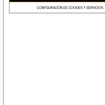
El contenido de esta página web está protegido por copyright y es
CONFIGURACIÓN DE COOKIES Y SERVICIOS
propiedad de H&M Hennes & Mauritz AB.