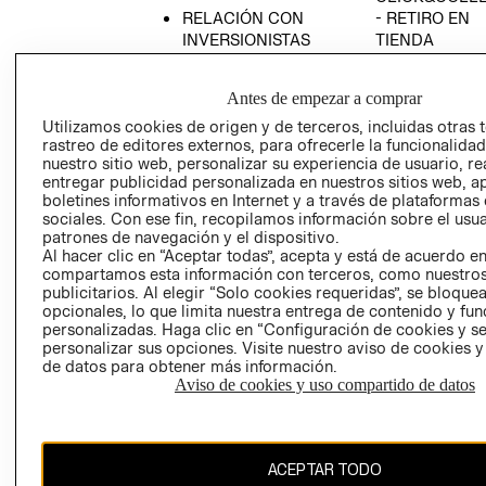
RELACIÓN CON
- RETIRO EN
INVERSIONISTAS
TIENDA
POLÍTICA
TÉRMINOS Y
EMPRESARIAL
CONDICIONE
Antes de empezar a comprar
AVISO DE
Utilizamos cookies de origen y de terceros, incluidas otras 
PRIVACIDAD
rastreo de editores externos, para ofrecerle la funcionalid
nuestro sitio web, personalizar su experiencia de usuario, rea
GIFT CARD
entregar publicidad personalizada en nuestros sitios web, a
boletines informativos en Internet y a través de plataformas
AVISO DE
sociales. Con ese fin, recopilamos información sobre el usua
COOKIES
patrones de navegación y el dispositivo.
Al hacer clic en “Aceptar todas”, acepta y está de acuerdo e
compartamos esta información con terceros, como nuestros
publicitarios. Al elegir “Solo cookies requeridas”, se bloque
opcionales, lo que limita nuestra entrega de contenido y fu
personalizadas. Haga clic en “Configuración de cookies y se
personalizar sus opciones. Visite nuestro aviso de cookies 
de datos para obtener más información.
Chile ($)
Aviso de cookies y uso compartido de datos
CAMBIAR REGIÓN
ACEPTAR TODO