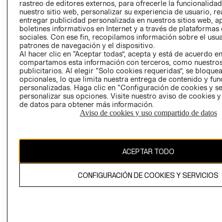
RELACIÓN CON
- RETIRO EN
rastreo de editores externos, para ofrecerle la funcionalid
INVERSIONISTAS
TIENDA
nuestro sitio web, personalizar su experiencia de usuario, rea
entregar publicidad personalizada en nuestros sitios web, a
POLÍTICA
TÉRMINOS Y
boletines informativos en Internet y a través de plataformas
EMPRESARIAL
CONDICIONE
sociales. Con ese fin, recopilamos información sobre el usua
patrones de navegación y el dispositivo.
AVISO DE
Al hacer clic en “Aceptar todas”, acepta y está de acuerdo e
PRIVACIDAD
compartamos esta información con terceros, como nuestros
publicitarios. Al elegir “Solo cookies requeridas”, se bloque
GIFT CARD
opcionales, lo que limita nuestra entrega de contenido y fu
AVISO DE
personalizadas. Haga clic en “Configuración de cookies y se
personalizar sus opciones. Visite nuestro aviso de cookies 
COOKIES
de datos para obtener más información.
Aviso de cookies y uso compartido de datos
ACEPTAR TODO
Chile ($)
CONFIGURACIÓN DE COOKIES Y SERVICIOS
CAMBIAR REGIÓN