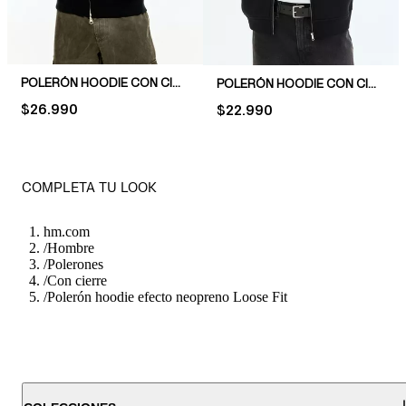
POLERÓN HOODIE CON CIERRE OVERSIZED FIT
POLERÓN HOODIE CON CIERRE LOOSE FIT
PRICE:
$26.990
PRICE:
$22.990
COMPLETA TU LOOK
hm.com
/
Hombre
/
Polerones
/
Con cierre
/
Polerón hoodie efecto neopreno Loose Fit