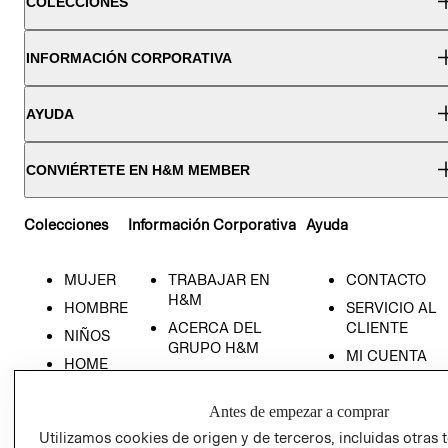
COLECCIONES
INFORMACIÓN CORPORATIVA
AYUDA
CONVIÉRTETE EN H&M MEMBER
Colecciones
Información Corporativa
Ayuda
MUJER
TRABAJAR EN
CONTACTO
H&M
HOMBRE
SERVICIO AL
ACERCA DEL
CLIENTE
NIÑOS
GRUPO H&M
MI CUENTA
HOME
RESPONSABILIDAD
NUESTRAS
SOCIAL
TIENDAS
Antes de empezar a comprar
PRENSA
CLICK&COLL
Utilizamos cookies de origen y de terceros, incluidas otras 