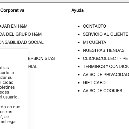
 Corporativa
Ayuda
AJAR EN H&M
CONTACTO
CA DEL GRUPO H&M
SERVICIO AL CLIENTE
ONSABILIDAD SOCIAL
MI CUENTA
SA
NUESTRAS TIENDAS
IÓN CON INVERSIONISTAS
CLICK&COLLECT - RE
ICA EMPRESARIAL
TÉRMINOS Y CONDICI
otras
cerle la
AVISO DE PRIVACIDA
izar su
blicidad
GIFT CARD
oletines
AVISO DE COOKIES
redes
l usuario,
erdo en que
estros
”, se
 entrega