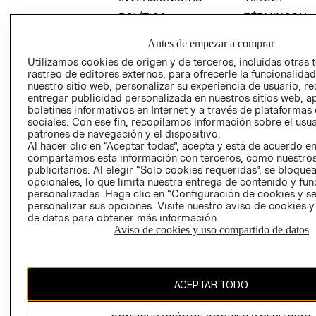
POLÍTICA
TÉRMINOS Y
EMPRESARIAL
CONDICIONE
Antes de empezar a comprar
AVISO DE
Utilizamos cookies de origen y de terceros, incluidas otras 
PRIVACIDAD
rastreo de editores externos, para ofrecerle la funcionalid
GIFT CARD
nuestro sitio web, personalizar su experiencia de usuario, rea
entregar publicidad personalizada en nuestros sitios web, a
AVISO DE
boletines informativos en Internet y a través de plataformas
COOKIES
sociales. Con ese fin, recopilamos información sobre el usua
patrones de navegación y el dispositivo.
Al hacer clic en “Aceptar todas”, acepta y está de acuerdo e
compartamos esta información con terceros, como nuestros
publicitarios. Al elegir “Solo cookies requeridas”, se bloque
opcionales, lo que limita nuestra entrega de contenido y fu
personalizadas. Haga clic en “Configuración de cookies y se
personalizar sus opciones. Visite nuestro aviso de cookies 
Chile ($)
de datos para obtener más información.
Aviso de cookies y uso compartido de datos
CAMBIAR REGIÓN
ACEPTAR TODO
El contenido de esta página web está protegido por copyright y es
propiedad de H&M Hennes & Mauritz AB.