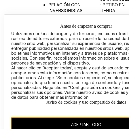
RELACIÓN CON
- RETIRO EN
INVERSIONISTAS
TIENDA
POLÍTICA
TÉRMINOS Y
EMPRESARIAL
CONDICIONE
Antes de empezar a comprar
AVISO DE
Utilizamos cookies de origen y de terceros, incluidas otras 
PRIVACIDAD
rastreo de editores externos, para ofrecerle la funcionalid
nuestro sitio web, personalizar su experiencia de usuario, rea
GIFT CARD
entregar publicidad personalizada en nuestros sitios web, a
boletines informativos en Internet y a través de plataformas
AVISO DE
sociales. Con ese fin, recopilamos información sobre el usua
COOKIES
patrones de navegación y el dispositivo.
Al hacer clic en “Aceptar todas”, acepta y está de acuerdo e
compartamos esta información con terceros, como nuestros
publicitarios. Al elegir “Solo cookies requeridas”, se bloque
opcionales, lo que limita nuestra entrega de contenido y fu
personalizadas. Haga clic en “Configuración de cookies y se
personalizar sus opciones. Visite nuestro aviso de cookies 
de datos para obtener más información.
Chile ($)
Aviso de cookies y uso compartido de datos
CAMBIAR REGIÓN
ACEPTAR TODO