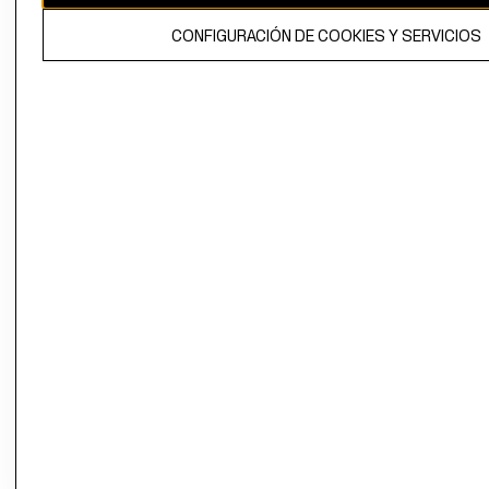
El contenido de esta página web está protegido por copyright y es
CONFIGURACIÓN DE COOKIES Y SERVICIOS
propiedad de H&M Hennes & Mauritz AB.