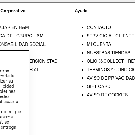
 Corporativa
Ayuda
AJAR EN H&M
CONTACTO
CA DEL GRUPO H&M
SERVICIO AL CLIENTE
ONSABILIDAD SOCIAL
MI CUENTA
SA
NUESTRAS TIENDAS
IÓN CON INVERSIONISTAS
CLICK&COLLECT - RE
ICA EMPRESARIAL
TÉRMINOS Y CONDICI
otras
cerle la
AVISO DE PRIVACIDA
izar su
blicidad
GIFT CARD
oletines
AVISO DE COOKIES
redes
l usuario,
erdo en que
estros
”, se
 entrega