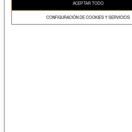
ACEPTAR TODO
CONFIGURACIÓN DE COOKIES Y SERVICIOS
El contenido de esta página web está protegido por copyright y es
propiedad de H&M Hennes & Mauritz AB.