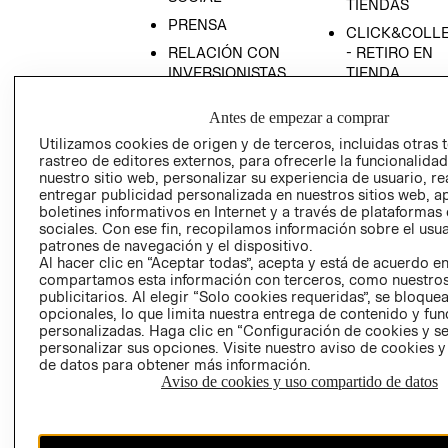
TIENDAS
PRENSA
CLICK&COLL
RELACIÓN CON
- RETIRO EN
INVERSIONISTAS
TIENDA
POLÍTICA
TÉRMINOS Y
Antes de empezar a comprar
EMPRESARIAL
CONDICIONE
Utilizamos cookies de origen y de terceros, incluidas otras 
AVISO DE
rastreo de editores externos, para ofrecerle la funcionalid
PRIVACIDAD
nuestro sitio web, personalizar su experiencia de usuario, rea
entregar publicidad personalizada en nuestros sitios web, a
GIFT CARD
boletines informativos en Internet y a través de plataformas
AVISO DE
sociales. Con ese fin, recopilamos información sobre el usua
COOKIES
patrones de navegación y el dispositivo.
Al hacer clic en “Aceptar todas”, acepta y está de acuerdo e
compartamos esta información con terceros, como nuestros
publicitarios. Al elegir “Solo cookies requeridas”, se bloque
opcionales, lo que limita nuestra entrega de contenido y fu
personalizadas. Haga clic en “Configuración de cookies y se
personalizar sus opciones. Visite nuestro aviso de cookies 
de datos para obtener más información.
Aviso de cookies y uso compartido de datos
Chile ($)
CAMBIAR REGIÓN