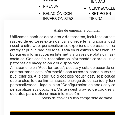
TIENDAS
PRENSA
CLICK&COLL
RELACIÓN CON
- RETIRO EN
INVERSIONISTAS
TIENDA
POLÍTICA
TÉRMINOS Y
Antes de empezar a comprar
EMPRESARIAL
CONDICIONE
Utilizamos cookies de origen y de terceros, incluidas otras 
AVISO DE
rastreo de editores externos, para ofrecerle la funcionalid
PRIVACIDAD
nuestro sitio web, personalizar su experiencia de usuario, rea
entregar publicidad personalizada en nuestros sitios web, a
GIFT CARD
boletines informativos en Internet y a través de plataformas
AVISO DE
sociales. Con ese fin, recopilamos información sobre el usua
COOKIES
patrones de navegación y el dispositivo.
Al hacer clic en “Aceptar todas”, acepta y está de acuerdo e
compartamos esta información con terceros, como nuestros
publicitarios. Al elegir “Solo cookies requeridas”, se bloque
opcionales, lo que limita nuestra entrega de contenido y fu
personalizadas. Haga clic en “Configuración de cookies y se
personalizar sus opciones. Visite nuestro aviso de cookies 
de datos para obtener más información.
Aviso de cookies y uso compartido de datos
Chile ($)
CAMBIAR REGIÓN