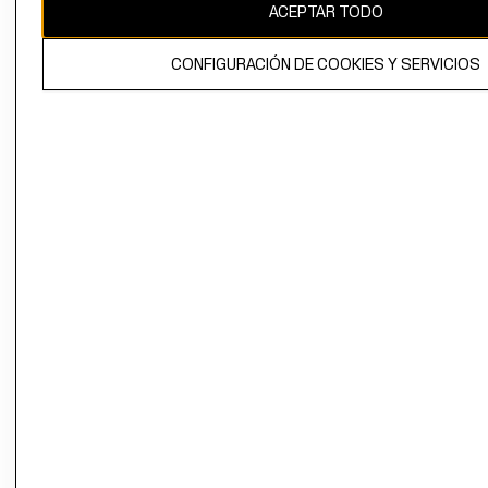
ACEPTAR TODO
CONFIGURACIÓN DE COOKIES Y SERVICIOS
El contenido de esta página web está protegido por copyright y es
propiedad de H&M Hennes & Mauritz AB.