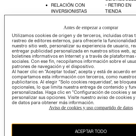
RELACIÓN CON
- RETIRO EN
INVERSIONISTAS
TIENDA
POLÍTICA
TÉRMINOS Y
EMPRESARIAL
CONDICIONE
Antes de empezar a comprar
AVISO DE
Utilizamos cookies de origen y de terceros, incluidas otras 
PRIVACIDAD
rastreo de editores externos, para ofrecerle la funcionalid
nuestro sitio web, personalizar su experiencia de usuario, rea
GIFT CARD
entregar publicidad personalizada en nuestros sitios web, a
boletines informativos en Internet y a través de plataformas
AVISO DE
sociales. Con ese fin, recopilamos información sobre el usua
COOKIES
patrones de navegación y el dispositivo.
Al hacer clic en “Aceptar todas”, acepta y está de acuerdo e
compartamos esta información con terceros, como nuestros
publicitarios. Al elegir “Solo cookies requeridas”, se bloque
opcionales, lo que limita nuestra entrega de contenido y fu
personalizadas. Haga clic en “Configuración de cookies y se
personalizar sus opciones. Visite nuestro aviso de cookies 
de datos para obtener más información.
Chile ($)
Aviso de cookies y uso compartido de datos
CAMBIAR REGIÓN
ACEPTAR TODO