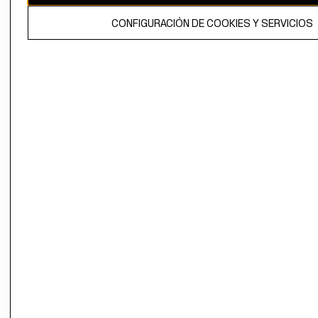
El contenido de esta página web está protegido por copyright y es
CONFIGURACIÓN DE COOKIES Y SERVICIOS
propiedad de H&M Hennes & Mauritz AB.