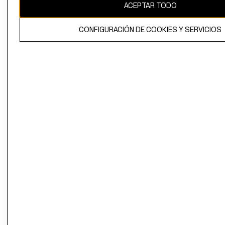
ACEPTAR TODO
CONFIGURACIÓN DE COOKIES Y SERVICIOS
El contenido de esta página web está protegido por copyright y es
propiedad de H&M Hennes & Mauritz AB.