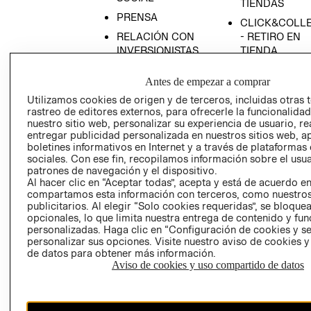
TIENDAS
PRENSA
CLICK&COLL
RELACIÓN CON
- RETIRO EN
INVERSIONISTAS
TIENDA
POLÍTICA
TÉRMINOS Y
Antes de empezar a comprar
EMPRESARIAL
CONDICIONE
Utilizamos cookies de origen y de terceros, incluidas otras 
AVISO DE
rastreo de editores externos, para ofrecerle la funcionalid
PRIVACIDAD
nuestro sitio web, personalizar su experiencia de usuario, rea
entregar publicidad personalizada en nuestros sitios web, a
GIFT CARD
boletines informativos en Internet y a través de plataformas
AVISO DE
sociales. Con ese fin, recopilamos información sobre el usua
COOKIES
patrones de navegación y el dispositivo.
Al hacer clic en “Aceptar todas”, acepta y está de acuerdo e
compartamos esta información con terceros, como nuestros
publicitarios. Al elegir “Solo cookies requeridas”, se bloque
opcionales, lo que limita nuestra entrega de contenido y fu
personalizadas. Haga clic en “Configuración de cookies y se
personalizar sus opciones. Visite nuestro aviso de cookies 
de datos para obtener más información.
Aviso de cookies y uso compartido de datos
Chile ($)
CAMBIAR REGIÓN