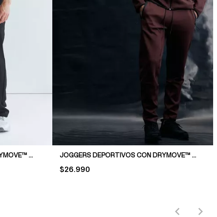
PANTALÓN DEPORTIVO CON DRYMOVE™ REGULAR FIT
JOGGERS DEPORTIVOS CON DRYMOVE™ SLIM FIT
PRICE:
$26.990