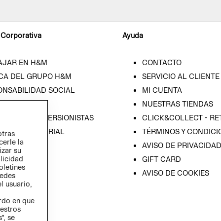
 Corporativa
Ayuda
AJAR EN H&M
CONTACTO
CA DEL GRUPO H&M
SERVICIO AL CLIENTE
ONSABILIDAD SOCIAL
MI CUENTA
SA
NUESTRAS TIENDAS
IÓN CON INVERSIONISTAS
CLICK&COLLECT - RE
ICA EMPRESARIAL
TÉRMINOS Y CONDICI
otras
cerle la
AVISO DE PRIVACIDA
izar su
blicidad
GIFT CARD
oletines
AVISO DE COOKIES
redes
l usuario,
erdo en que
estros
”, se