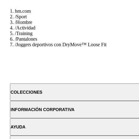
hm.com
/
Sport
/
Hombre
/
Actividad
/
Training
/
Pantalones
/
Joggers deportivos con DryMove™ Loose Fit
COLECCIONES
INFORMACIÓN CORPORATIVA
AYUDA