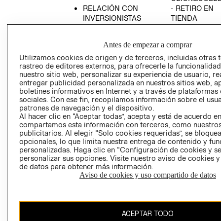
RELACIÓN CON
- RETIRO EN
INVERSIONISTAS
TIENDA
POLÍTICA
TÉRMINOS Y
EMPRESARIAL
CONDICIONE
Antes de empezar a comprar
AVISO DE
Utilizamos cookies de origen y de terceros, incluidas otras 
PRIVACIDAD
rastreo de editores externos, para ofrecerle la funcionalid
nuestro sitio web, personalizar su experiencia de usuario, rea
GIFT CARD
entregar publicidad personalizada en nuestros sitios web, a
boletines informativos en Internet y a través de plataformas
AVISO DE
sociales. Con ese fin, recopilamos información sobre el usua
COOKIES
patrones de navegación y el dispositivo.
Al hacer clic en “Aceptar todas”, acepta y está de acuerdo e
compartamos esta información con terceros, como nuestros
publicitarios. Al elegir “Solo cookies requeridas”, se bloque
opcionales, lo que limita nuestra entrega de contenido y fu
personalizadas. Haga clic en “Configuración de cookies y se
personalizar sus opciones. Visite nuestro aviso de cookies 
de datos para obtener más información.
Chile ($)
Aviso de cookies y uso compartido de datos
CAMBIAR REGIÓN
ACEPTAR TODO