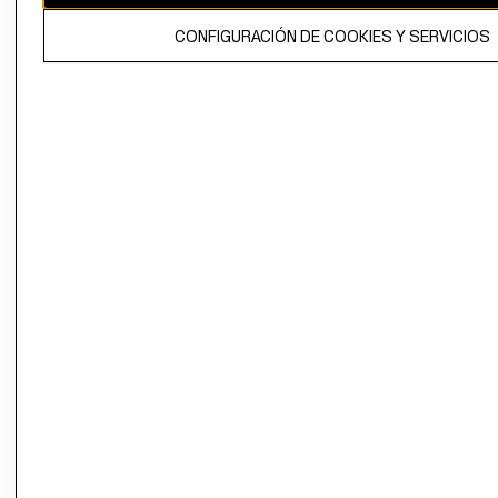
El contenido de esta página web está protegido por copyright y es
CONFIGURACIÓN DE COOKIES Y SERVICIOS
propiedad de H&M Hennes & Mauritz AB.