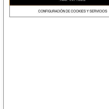
El contenido de esta página web está protegido por copyright y es
CONFIGURACIÓN DE COOKIES Y SERVICIOS
propiedad de H&M Hennes & Mauritz AB.