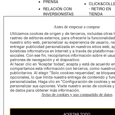
PRENSA
CLICK&COLL
RELACIÓN CON
- RETIRO EN
INVERSIONISTAS
TIENDA
POLÍTICA
TÉRMINOS Y
EMPRESARIAL
CONDICIONE
Antes de empezar a comprar
Utilizamos cookies de origen y de terceros, incluidas otras 
AVISO DE
rastreo de editores externos, para ofrecerle la funcionalid
PRIVACIDAD
nuestro sitio web, personalizar su experiencia de usuario, rea
GIFT CARD
entregar publicidad personalizada en nuestros sitios web, a
boletines informativos en Internet y a través de plataformas
AVISO DE
sociales. Con ese fin, recopilamos información sobre el usua
COOKIES
patrones de navegación y el dispositivo.
Al hacer clic en “Aceptar todas”, acepta y está de acuerdo e
compartamos esta información con terceros, como nuestros
publicitarios. Al elegir “Solo cookies requeridas”, se bloque
opcionales, lo que limita nuestra entrega de contenido y fu
personalizadas. Haga clic en “Configuración de cookies y se
personalizar sus opciones. Visite nuestro aviso de cookies 
de datos para obtener más información.
Chile ($)
Aviso de cookies y uso compartido de datos
CAMBIAR REGIÓN
ACEPTAR TODO