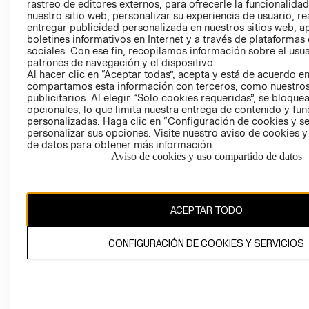
RELACIÓN CON
- RETIRO EN
rastreo de editores externos, para ofrecerle la funcionalid
nuestro sitio web, personalizar su experiencia de usuario, rea
INVERSIONISTAS
TIENDA
entregar publicidad personalizada en nuestros sitios web, a
POLÍTICA
TÉRMINOS Y
boletines informativos en Internet y a través de plataformas
EMPRESARIAL
CONDICIONE
sociales. Con ese fin, recopilamos información sobre el usua
patrones de navegación y el dispositivo.
AVISO DE
Al hacer clic en “Aceptar todas”, acepta y está de acuerdo e
PRIVACIDAD
compartamos esta información con terceros, como nuestros
publicitarios. Al elegir “Solo cookies requeridas”, se bloque
GIFT CARD
opcionales, lo que limita nuestra entrega de contenido y fu
AVISO DE
personalizadas. Haga clic en “Configuración de cookies y se
personalizar sus opciones. Visite nuestro aviso de cookies 
COOKIES
de datos para obtener más información.
Aviso de cookies y uso compartido de datos
ACEPTAR TODO
Chile ($)
CONFIGURACIÓN DE COOKIES Y SERVICIOS
CAMBIAR REGIÓN