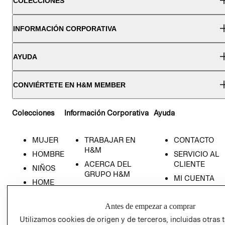
COLECCIONES
INFORMACIÓN CORPORATIVA
AYUDA
CONVIÉRTETE EN H&M MEMBER
Colecciones
Información Corporativa
Ayuda
MUJER
TRABAJAR EN
CONTACTO
H&M
HOMBRE
SERVICIO AL
ACERCA DEL
CLIENTE
NIÑOS
GRUPO H&M
MI CUENTA
HOME
RESPONSABILIDAD
NUESTRAS
SOCIAL
TIENDAS
Antes de empezar a comprar
PRENSA
CLICK&COLL
Utilizamos cookies de origen y de terceros, incluidas otras 