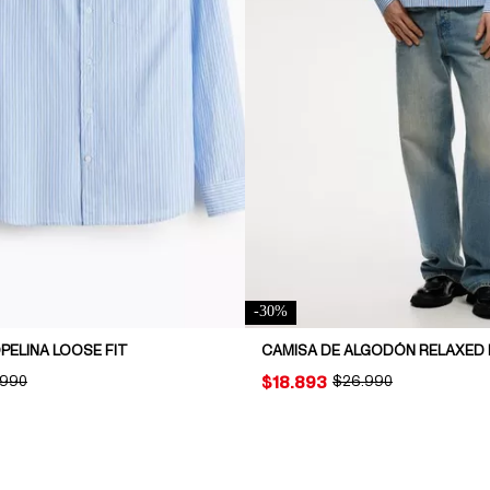
-
30
%
PELINA LOOSE FIT
CAMISA DE ALGODÓN RELAXED 
INAL PRICE:
.990
PRICE:
$18.893
ORIGINAL PRICE:
$26.990