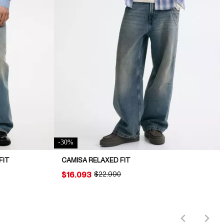
-
30
%
FIT
CAMISA RELAXED FIT
PRICE:
$16.093
ORIGINAL PRICE:
$22.990