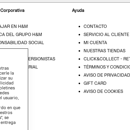
 Corporativa
Ayuda
AJAR EN H&M
CONTACTO
CA DEL GRUPO H&M
SERVICIO AL CLIENTE
ONSABILIDAD SOCIAL
MI CUENTA
SA
NUESTRAS TIENDAS
IÓN CON INVERSIONISTAS
CLICK&COLLECT - RE
ICA EMPRESARIAL
TÉRMINOS Y CONDICI
otras
cerle la
AVISO DE PRIVACIDA
izar su
blicidad
GIFT CARD
oletines
AVISO DE COOKIES
redes
l usuario,
erdo en que
estros
”, se
 entrega