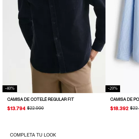
-
40
%
-
20
%
CAMISA DE COTELÉ REGULAR FIT
CAMISA DE PO
PRICE:
$13.794
ORIGINAL PRICE:
$22.990
PRICE:
$18.392
ORIG
$22
COMPLETA TU LOOK