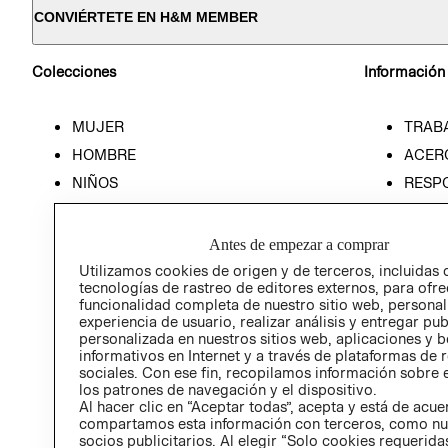
CONVIÉRTETE EN H&M MEMBER
Colecciones
Información
MUJER
TRAB
HOMBRE
ACER
NIÑOS
RESP
HOME
PREN
RELAC
Antes de empezar a comprar
POLÍT
Utilizamos cookies de origen y de terceros, incluidas 
tecnologías de rastreo de editores externos, para ofre
funcionalidad completa de nuestro sitio web, personal
experiencia de usuario, realizar análisis y entregar pu
personalizada en nuestros sitios web, aplicaciones y b
informativos en Internet y a través de plataformas de 
sociales. Con ese fin, recopilamos información sobre e
los patrones de navegación y el dispositivo.
Al hacer clic en “Aceptar todas”, acepta y está de acu
compartamos esta información con terceros, como nu
socios publicitarios. Al elegir “Solo cookies requeridas