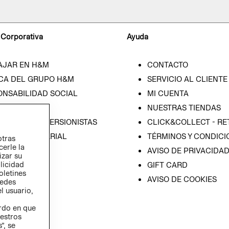
 Corporativa
Ayuda
AJAR EN H&M
CONTACTO
CA DEL GRUPO H&M
SERVICIO AL CLIENTE
ONSABILIDAD SOCIAL
MI CUENTA
SA
NUESTRAS TIENDAS
IÓN CON INVERSIONISTAS
CLICK&COLLECT - RE
ICA EMPRESARIAL
TÉRMINOS Y CONDICI
otras
cerle la
AVISO DE PRIVACIDA
izar su
blicidad
GIFT CARD
oletines
AVISO DE COOKIES
redes
l usuario,
erdo en que
estros
”, se