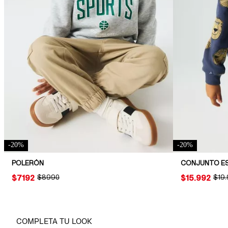
-
20
%
-
20
%
POLERÓN
PRICE:
$7192
ORIGINAL PRICE:
$8990
PRICE:
$15.992
ORIG
$19
COMPLETA TU LOOK