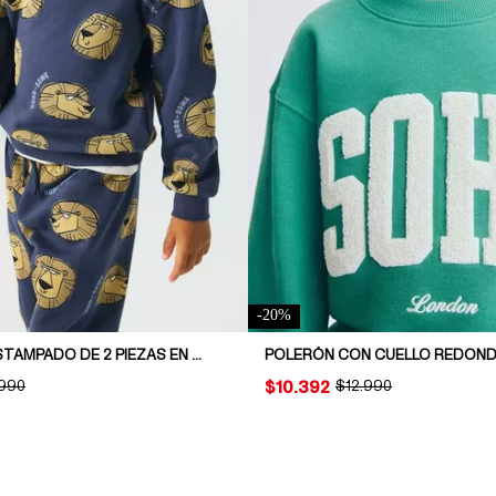
-
20
%
CONJUNTO ESTAMPADO DE 2 PIEZAS EN TELA DE BUZO
INAL PRICE:
.990
PRICE:
$10.392
ORIGINAL PRICE:
$12.990