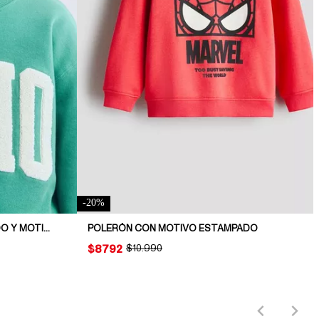
-
20
%
POLERÓN CON CUELLO REDONDO Y MOTIVO ESTAMPADO
POLERÓN CON MOTIVO ESTAMPADO
PRICE:
$8792
ORIGINAL PRICE:
$10.990