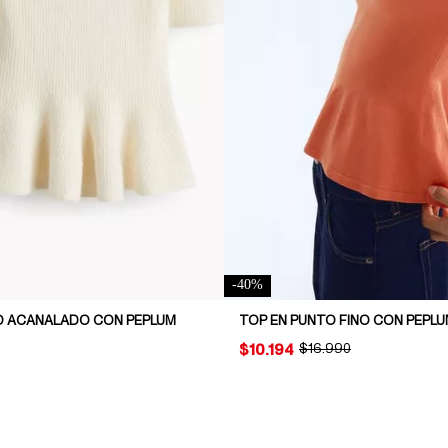
-
40
%
O ACANALADO CON PEPLUM
TOP EN PUNTO FINO CON PEPL
PRICE:
$10.194
ORIGINAL PRICE:
$16.990