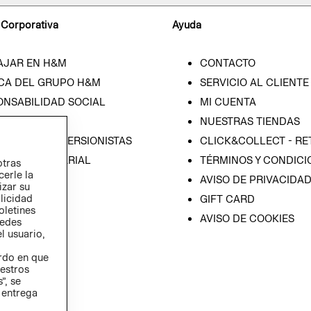
 Corporativa
Ayuda
AJAR EN H&M
CONTACTO
CA DEL GRUPO H&M
SERVICIO AL CLIENTE
ONSABILIDAD SOCIAL
MI CUENTA
SA
NUESTRAS TIENDAS
IÓN CON INVERSIONISTAS
CLICK&COLLECT - RE
ICA EMPRESARIAL
TÉRMINOS Y CONDICI
otras
cerle la
AVISO DE PRIVACIDA
izar su
blicidad
GIFT CARD
oletines
AVISO DE COOKIES
redes
l usuario,
erdo en que
estros
”, se
 entrega