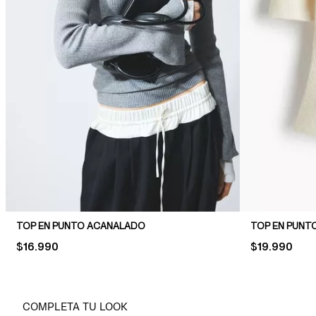
TOP EN PUNTO ACANALADO
TOP EN PUNT
PRICE:
$16.990
PRICE:
$19.990
COMPLETA TU LOOK