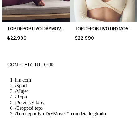
TOP DEPORTIVO DRYMOVE™ CON DETALLE GIRADO
TOP DEPORTIVO DRYMOVE™ CON DETALLE GIRADO
PRICE:
$22.990
PRICE:
$22.990
COMPLETA TU LOOK
hm.com
/
Sport
/
Mujer
/
Ropa
/
Poleras y tops
/
Cropped tops
/
Top deportivo DryMove™ con detalle girado