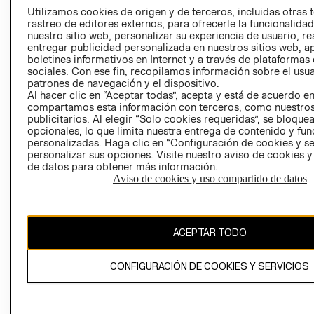
PRENSA
Utilizamos cookies de origen y de terceros, incluidas otras 
CLICK&COLL
rastreo de editores externos, para ofrecerle la funcionalid
RELACIÓN CON
- RETIRO EN
nuestro sitio web, personalizar su experiencia de usuario, rea
INVERSIONISTAS
TIENDA
entregar publicidad personalizada en nuestros sitios web, a
boletines informativos en Internet y a través de plataformas
POLÍTICA
TÉRMINOS Y
sociales. Con ese fin, recopilamos información sobre el usua
EMPRESARIAL
CONDICIONE
patrones de navegación y el dispositivo.
Al hacer clic en “Aceptar todas”, acepta y está de acuerdo e
AVISO DE
compartamos esta información con terceros, como nuestros
PRIVACIDAD
publicitarios. Al elegir “Solo cookies requeridas”, se bloque
GIFT CARD
opcionales, lo que limita nuestra entrega de contenido y fu
personalizadas. Haga clic en “Configuración de cookies y se
AVISO DE
personalizar sus opciones. Visite nuestro aviso de cookies 
COOKIES
de datos para obtener más información.
Aviso de cookies y uso compartido de datos
ACEPTAR TODO
Chile ($)
CONFIGURACIÓN DE COOKIES Y SERVICIOS
CAMBIAR REGIÓN