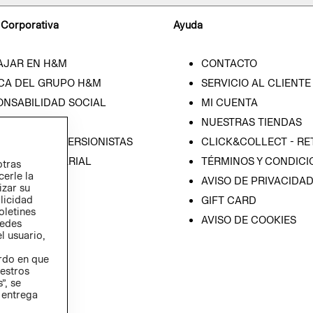
 Corporativa
Ayuda
AJAR EN H&M
CONTACTO
CA DEL GRUPO H&M
SERVICIO AL CLIENTE
ONSABILIDAD SOCIAL
MI CUENTA
SA
NUESTRAS TIENDAS
IÓN CON INVERSIONISTAS
CLICK&COLLECT - RE
ICA EMPRESARIAL
TÉRMINOS Y CONDICI
otras
cerle la
AVISO DE PRIVACIDA
izar su
blicidad
GIFT CARD
oletines
AVISO DE COOKIES
redes
l usuario,
erdo en que
estros
”, se
 entrega