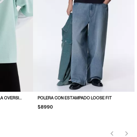
CAMISETA ESTAMPADA DE MALLA OVERSIZED FIT
POLERA CON ESTAMPADO LOOSE FIT
PRICE:
$8990