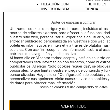
RELACIÓN CON
- RETIRO EN
INVERSIONISTAS
TIENDA
POLÍTICA
TÉRMINOS Y
EMPRESARIAL
CONDICIONE
Antes de empezar a comprar
AVISO DE
Utilizamos cookies de origen y de terceros, incluidas otras 
PRIVACIDAD
rastreo de editores externos, para ofrecerle la funcionalid
nuestro sitio web, personalizar su experiencia de usuario, rea
GIFT CARD
entregar publicidad personalizada en nuestros sitios web, a
boletines informativos en Internet y a través de plataformas
AVISO DE
sociales. Con ese fin, recopilamos información sobre el usua
COOKIES
patrones de navegación y el dispositivo.
Al hacer clic en “Aceptar todas”, acepta y está de acuerdo e
compartamos esta información con terceros, como nuestros
publicitarios. Al elegir “Solo cookies requeridas”, se bloque
opcionales, lo que limita nuestra entrega de contenido y fu
personalizadas. Haga clic en “Configuración de cookies y se
personalizar sus opciones. Visite nuestro aviso de cookies 
de datos para obtener más información.
Chile ($)
Aviso de cookies y uso compartido de datos
CAMBIAR REGIÓN
ACEPTAR TODO