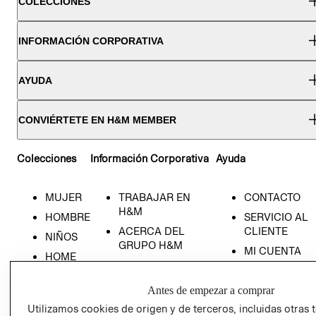
COLECCIONES
INFORMACIÓN CORPORATIVA
AYUDA
CONVIÉRTETE EN H&M MEMBER
Colecciones
Información Corporativa
Ayuda
MUJER
TRABAJAR EN
CONTACTO
H&M
HOMBRE
SERVICIO AL
ACERCA DEL
CLIENTE
NIÑOS
GRUPO H&M
MI CUENTA
HOME
RESPONSABILIDAD
NUESTRAS
SOCIAL
TIENDAS
Antes de empezar a comprar
PRENSA
CLICK&COLL
Utilizamos cookies de origen y de terceros, incluidas otras 