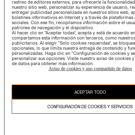
RELACIÓN CON
- RETIRO EN
rastreo de editores externos, para ofrecerle la funcionalid
INVERSIONISTAS
TIENDA
nuestro sitio web, personalizar su experiencia de usuario, rea
entregar publicidad personalizada en nuestros sitios web, a
POLÍTICA
TÉRMINOS Y
boletines informativos en Internet y a través de plataformas
EMPRESARIAL
CONDICIONE
sociales. Con ese fin, recopilamos información sobre el usua
patrones de navegación y el dispositivo.
AVISO DE
Al hacer clic en “Aceptar todas”, acepta y está de acuerdo e
PRIVACIDAD
compartamos esta información con terceros, como nuestros
publicitarios. Al elegir “Solo cookies requeridas”, se bloque
GIFT CARD
opcionales, lo que limita nuestra entrega de contenido y fu
AVISO DE
personalizadas. Haga clic en “Configuración de cookies y se
personalizar sus opciones. Visite nuestro aviso de cookies 
COOKIES
de datos para obtener más información.
Aviso de cookies y uso compartido de datos
ACEPTAR TODO
Chile ($)
CONFIGURACIÓN DE COOKIES Y SERVICIOS
CAMBIAR REGIÓN