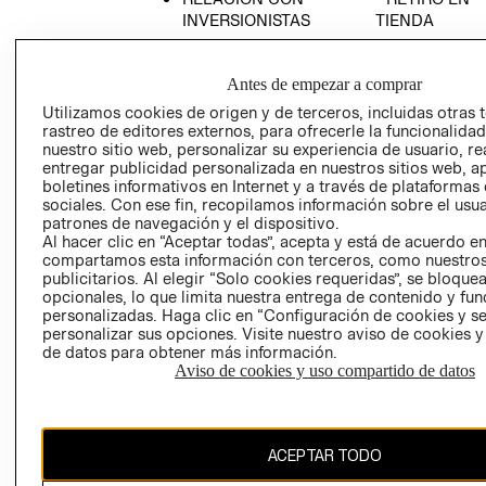
INVERSIONISTAS
TIENDA
POLÍTICA
TÉRMINOS Y
EMPRESARIAL
CONDICIONE
Antes de empezar a comprar
AVISO DE
Utilizamos cookies de origen y de terceros, incluidas otras 
PRIVACIDAD
rastreo de editores externos, para ofrecerle la funcionalid
nuestro sitio web, personalizar su experiencia de usuario, rea
GIFT CARD
entregar publicidad personalizada en nuestros sitios web, a
AVISO DE
boletines informativos en Internet y a través de plataformas
sociales. Con ese fin, recopilamos información sobre el usua
COOKIES
patrones de navegación y el dispositivo.
Al hacer clic en “Aceptar todas”, acepta y está de acuerdo e
compartamos esta información con terceros, como nuestros
publicitarios. Al elegir “Solo cookies requeridas”, se bloque
opcionales, lo que limita nuestra entrega de contenido y fu
personalizadas. Haga clic en “Configuración de cookies y se
personalizar sus opciones. Visite nuestro aviso de cookies 
de datos para obtener más información.
Chile ($)
Aviso de cookies y uso compartido de datos
CAMBIAR REGIÓN
ACEPTAR TODO