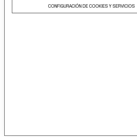
El contenido de esta página web está protegido por copyright y es
CONFIGURACIÓN DE COOKIES Y SERVICIOS
propiedad de H&M Hennes & Mauritz AB.