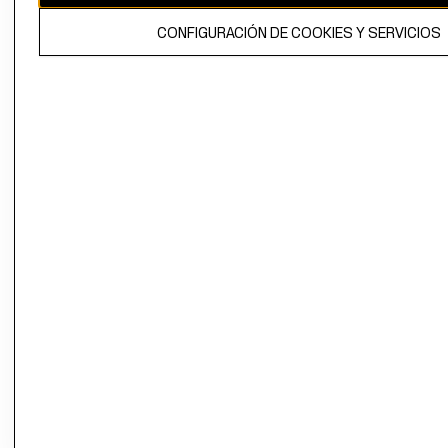
El contenido de esta página web está protegido por copyright y es
CONFIGURACIÓN DE COOKIES Y SERVICIOS
propiedad de H&M Hennes & Mauritz AB.