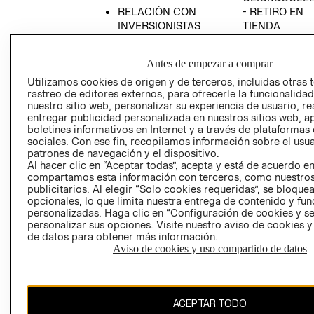
RELACIÓN CON
- RETIRO EN
INVERSIONISTAS
TIENDA
POLÍTICA
TÉRMINOS Y
EMPRESARIAL
CONDICIONE
Antes de empezar a comprar
AVISO DE
Utilizamos cookies de origen y de terceros, incluidas otras 
PRIVACIDAD
rastreo de editores externos, para ofrecerle la funcionalid
nuestro sitio web, personalizar su experiencia de usuario, rea
GIFT CARD
entregar publicidad personalizada en nuestros sitios web, a
boletines informativos en Internet y a través de plataformas
AVISO DE
sociales. Con ese fin, recopilamos información sobre el usua
COOKIES
patrones de navegación y el dispositivo.
Al hacer clic en “Aceptar todas”, acepta y está de acuerdo e
compartamos esta información con terceros, como nuestros
publicitarios. Al elegir “Solo cookies requeridas”, se bloque
opcionales, lo que limita nuestra entrega de contenido y fu
personalizadas. Haga clic en “Configuración de cookies y se
personalizar sus opciones. Visite nuestro aviso de cookies 
de datos para obtener más información.
Chile ($)
Aviso de cookies y uso compartido de datos
CAMBIAR REGIÓN
ACEPTAR TODO