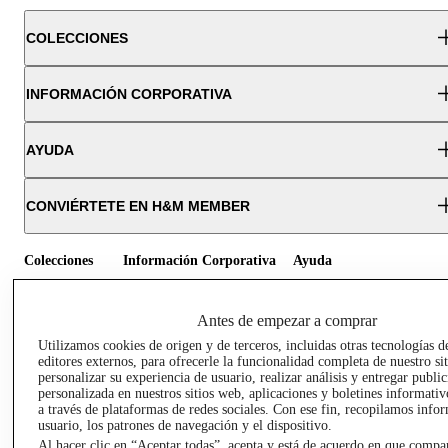
COLECCIONES
INFORMACIÓN CORPORATIVA
AYUDA
CONVIÉRTETE EN H&M MEMBER
Colecciones
Información Corporativa
Ayuda
MUJER
TRABAJAR EN
CONTACTO
Antes de empezar a comprar
H&M
HOMBRE
SERVICIO AL
Utilizamos cookies de origen y de terceros, incluidas otras tecnologías d
ACERCA DEL
CLIENTE
editores externos, para ofrecerle la funcionalidad completa de nuestro si
NIÑOS
personalizar su experiencia de usuario, realizar análisis y entregar publi
GRUPO H&M
MI CUENTA
personalizada en nuestros sitios web, aplicaciones y boletines informativ
HOME
RESPONSABILIDAD
a través de plataformas de redes sociales. Con ese fin, recopilamos info
NUESTRAS
SOCIAL
usuario, los patrones de navegación y el dispositivo.
TIENDAS
Al hacer clic en “Aceptar todas”, acepta y está de acuerdo en que compa