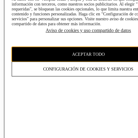
PRENSA
CLICK&COLLEC
información con terceros, como nuestros socios publicitarios. Al elegir 
requeridas”, se bloquean las cookies opcionales, lo que limita nuestra en
RELACIÓN CON
- RETIRO EN
contenido y funciones personalizadas. Haga clic en “Configuración de c
INVERSIONISTAS
TIENDA
servicios” para personalizar sus opciones. Visite nuestro aviso de cookie
POLÍTICA
TÉRMINOS Y
compartido de datos para obtener más información.
EMPRESARIAL
CONDICIONES
Aviso de cookies y uso compartido de datos
AVISO DE
PRIVACIDAD
GIFT CARD
ACEPTAR TODO
AVISO DE
COOKIES
CONFIGURACIÓN DE COOKIES Y SERVICIOS
Chile ($)
CAMBIAR REGIÓN