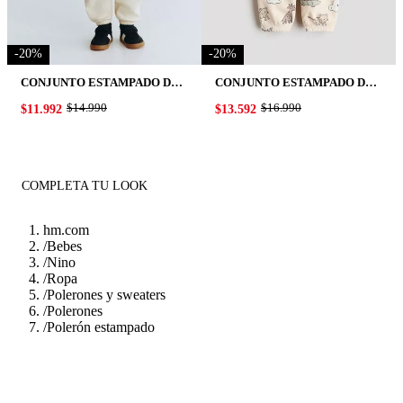
-
20
%
-
20
%
CONJUNTO ESTAMPADO DE 2 PIEZAS EN TELA DE BUZO
CONJUNTO ESTAMPADO DE 2 PIEZAS EN TEJIDO WAFFLE
ORIGINAL PRICE:
$14.990
ORIGINAL PRICE:
$16.990
PRICE:
$11.992
PRICE:
$13.592
COMPLETA TU LOOK
hm.com
/
Bebes
/
Nino
/
Ropa
/
Polerones y sweaters
/
Polerones
/
Polerón estampado