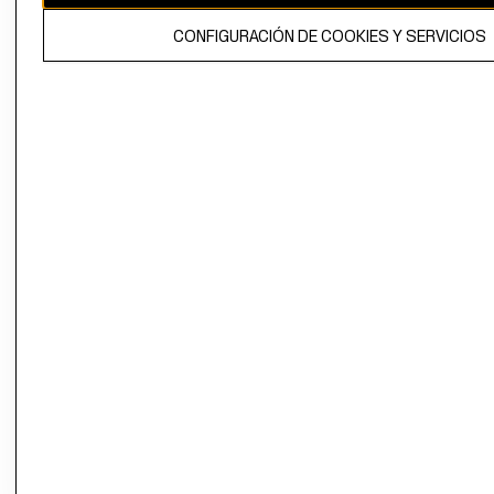
El contenido de esta página web está protegido por copyright y es
CONFIGURACIÓN DE COOKIES Y SERVICIOS
propiedad de H&M Hennes & Mauritz AB.