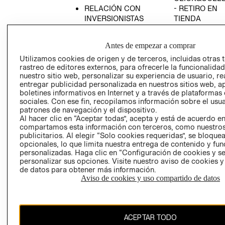
RELACIÓN CON
- RETIRO EN
INVERSIONISTAS
TIENDA
POLÍTICA
TÉRMINOS Y
EMPRESARIAL
CONDICIONE
Antes de empezar a comprar
AVISO DE
Utilizamos cookies de origen y de terceros, incluidas otras 
PRIVACIDAD
rastreo de editores externos, para ofrecerle la funcionalid
nuestro sitio web, personalizar su experiencia de usuario, rea
GIFT CARD
entregar publicidad personalizada en nuestros sitios web, a
boletines informativos en Internet y a través de plataformas
AVISO DE
sociales. Con ese fin, recopilamos información sobre el usua
COOKIES
patrones de navegación y el dispositivo.
Al hacer clic en “Aceptar todas”, acepta y está de acuerdo e
compartamos esta información con terceros, como nuestros
publicitarios. Al elegir “Solo cookies requeridas”, se bloque
opcionales, lo que limita nuestra entrega de contenido y fu
personalizadas. Haga clic en “Configuración de cookies y se
personalizar sus opciones. Visite nuestro aviso de cookies 
de datos para obtener más información.
Chile ($)
Aviso de cookies y uso compartido de datos
CAMBIAR REGIÓN
ACEPTAR TODO